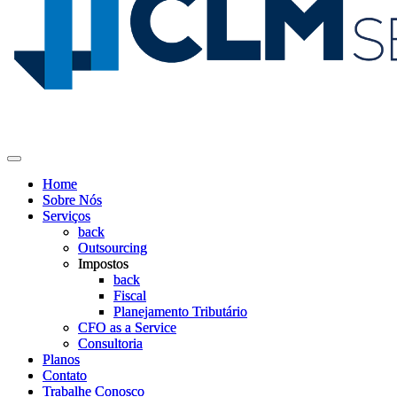
Home
Home
Sobre Nós
Sobre Nós
Serviços
Serviços
back
back
Outsourcing
Outsourcing
Impostos
Impostos
back
back
Fiscal
Fiscal
Planejamento Tributário
Planejamento Tributário
CFO as a Service
CFO as a Service
Consultoria
Consultoria
Planos
Planos
Contato
Contato
Trabalhe Conosco
Trabalhe Conosco