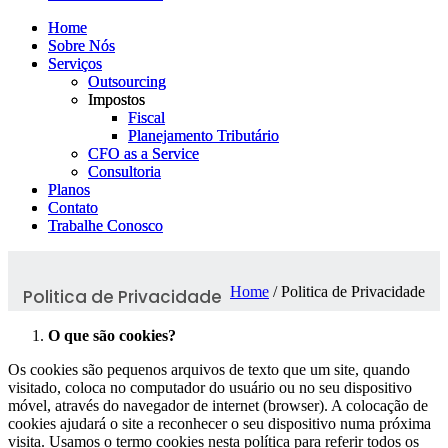
Home
Home
Sobre Nós
Sobre Nós
Serviços
Serviços
Outsourcing
Outsourcing
Impostos
Impostos
Fiscal
Fiscal
Planejamento Tributário
Planejamento Tributário
CFO as a Service
CFO as a Service
Consultoria
Consultoria
Planos
Planos
Contato
Contato
Trabalhe Conosco
Trabalhe Conosco
Home
/
Politica de Privacidade
Politica de Privacidade
O que são cookies?
Os cookies são pequenos arquivos de texto que um site, quando
visitado, coloca no computador do usuário ou no seu dispositivo
móvel, através do navegador de internet (browser). A colocação de
cookies ajudará o site a reconhecer o seu dispositivo numa próxima
visita. Usamos o termo cookies nesta política para referir todos os