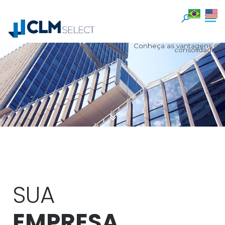
Consultori
Conheça as vantagens q
consolidada po
SUA
EMPRESA