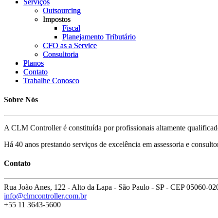
Serviços
Serviços
Outsourcing
Outsourcing
Impostos
Impostos
Fiscal
Fiscal
Planejamento Tributário
Planejamento Tributário
CFO as a Service
CFO as a Service
Consultoria
Consultoria
Planos
Planos
Contato
Contato
Trabalhe Conosco
Trabalhe Conosco
Sobre Nós
A CLM Controller é constituída por profissionais altamente qualific
Há 40 anos prestando serviços de excelência em assessoria e consultoria 
Contato
Rua João Anes, 122 - Alto da Lapa - São Paulo - SP - CEP 05060-02
info@clmcontroller.com.br
+55 11 3643-5600