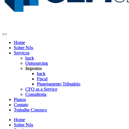
Home
Home
Sobre Nós
Sobre Nós
Serviços
Serviços
back
back
Outsourcing
Outsourcing
Impostos
Impostos
back
back
Fiscal
Fiscal
Planejamento Tributário
Planejamento Tributário
CFO as a Service
CFO as a Service
Consultoria
Consultoria
Planos
Planos
Contato
Contato
Trabalhe Conosco
Trabalhe Conosco
Home
Home
Sobre Nós
Sobre Nós